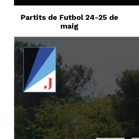
Partits de Futbol 24-25 de
maig