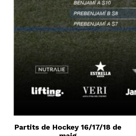
Partits de Hockey 16/17/18 de
maig