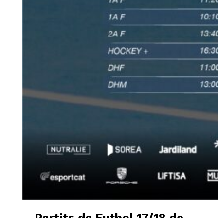
Partits de Futbol 17/18 de