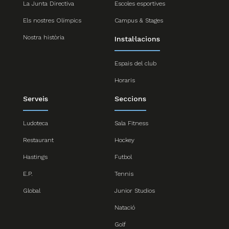
La Junta Directiva
Escoles esportives
Els nostres Olímpics
Campus & Stages
Nostra història
Instal·lacions
Espais del club
Horaris
Serveis
Seccions
Ludoteca
Sala Fitness
Restaurant
Hockey
Hastings
Futbol
E.P.
Tennis
Global
Junior Studios
Natació
Golf